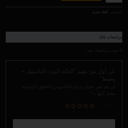
التصنيف:
كعك جديد
مراجعات (0)
لا توجد مراجعات بعد.
كن أول من يقيم “كعكة التوت الباستيل –
وسط”
لن يتم نشر عنوان بريدك الإلكتروني.
الحقول الإلزامية
مشار إليها بـ
*
تقييمك
*
مراجعتك
*