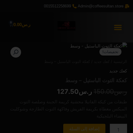
خطي
0015512258699
Admin@coffeesultan.store
لى
لمحتوى
0
Cart
ر.س
0.00
كمية
السعر
السعر
كعكة
تخفيضات!
التوت
الأصلي
الحالي
الرئيسية
/
كعك جديد
/ كعكة التوت الباستيل – وسط
الباستيل
هو:
هو:
-
كعك جديد
وسط
ر.س150.00.
ر.س127.50.
كعكة التوت الباستيل – وسط
ر.س
150.00
ر.س
127.50
طبقات من كيكة الفانيلا محشية كريمة الجبنة وصلصة التوت
الميكس مغطاة بكريمة الفريش وفاكهة التوت الطازجة وشوكليت
البيضاء البلجيكية
إضافة إلى السلة