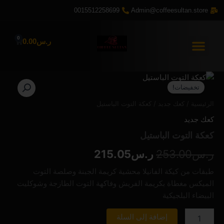
خطي
0015512258699
Admin@coffeesultan.store
لى
لمحتوى
0
Cart
ر.س
0.00
كمية
السعر
السعر
كعكة
تخفيضات!
التوت
الأصلي
الحالي
الرئيسية
/
كعك جديد
/ كعكة التوت الباستيل
الباستيل
هو:
هو:
كعك جديد
ر.س253.00.
ر.س215.05.
كعكة التوت الباستيل
ر.س
253.00
ر.س
215.05
طبقات من كيكة الفانيلا محشية كريمة الجبنة وصلصة التوت
الميكس مغطاة بكريمة الفريش وفاكهة التوت الطازجة وشوكليت
البيضاء البلجيكية
إضافة إلى السلة